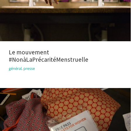
Le mouvement
#NonàLaPrécaritéMenstruelle
général
,
presse