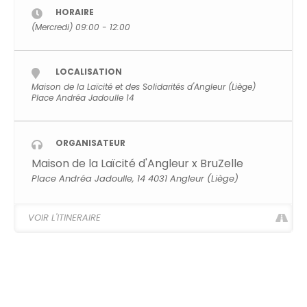
vous guideront pas à pas dans la réalisation de
HORAIRE
(Mercredi) 09:00 - 12:00
votre trousse.
L’ atelier est gratuit mais l’inscription est
obligatoire!
Inscription atelier couture Liège
LOCALISATION
Maison de la Laïcité et des Solidarités d'Angleur (Liège)
Place Andréa Jadoulle 14
ORGANISATEUR
Maison de la Laïcité d'Angleur x BruZelle
Place Andréa Jadoulle, 14 4031 Angleur (Liège)