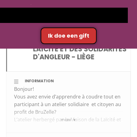
MAI 2026
20
ATELIER COUTURE
Ik doe een gift
SOLIDAIRE: MAISON DE LA
MAI
LAÏCITÉ ET DES SOLIDARITÉS
D'ANGLEUR - LIÈGE
INFORMATION
Bonjour!
Vous avez envie d’apprendre à coudre tout en
participant à un atelier solidiaire et citoyen au
profit de BruZelle?
L’atelier herbergé par la
Maison de la Laïcité et
more
des Solidarités d’Angleur
est fait pour vous!
Les bénévoles sur place
vous accueilleront et