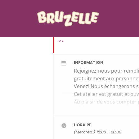
MAI 2026
20
ATELIER REMPLIS
MAI
INFORMATION
Rejoignez-nous pour remplir
gratuitement aux personnes
Venez! Nous échangerons su
Cet atelier est gratuit et ou
Au plaisir de vous compter
***** INSCRIPTION GRATU
HORAIRE
(Mercredi) 18:00 - 20:30