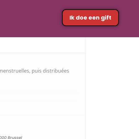
Ik doe een gift
enstruelles, puis distribuées
000 Brussel