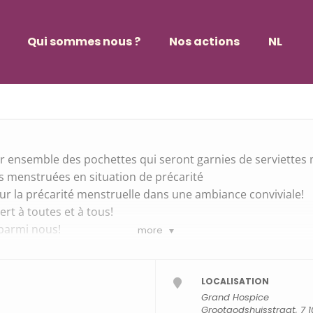
Qui sommes nous ?
Nos actions
NL
SAGE DE TROUSSES - BRUXELLES
 ensemble des pochettes qui seront garnies de serviettes m
 menstruées en situation de précarité
r la précarité menstruelle dans une ambiance conviviale!
vert à toutes et à tous!
 parmi nous!
more
ITE MAIS OBLIGATOIRE *****
info@bruzelle.be
LOCALISATION
Grand Hospice
Grootgodshuisstraat, 7 1