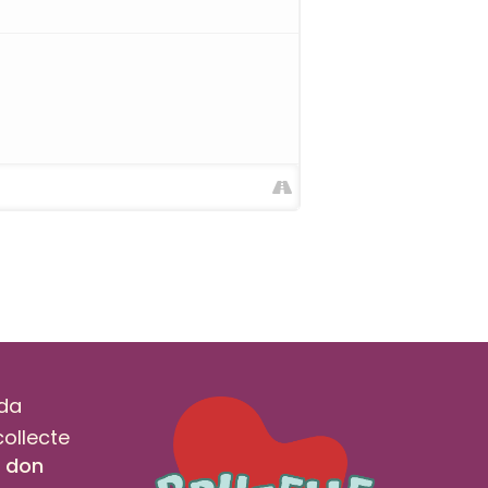
da
collecte
n don