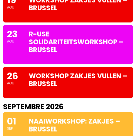
19
WORKSHOP ZAKJES VULLEN –
BRUSSEL
AOU
23
R-USE
SOLIDARITEITSWORKSHOP –
AOU
BRUSSEL
26
WORKSHOP ZAKJES VULLEN –
BRUSSEL
AOU
SEPTEMBRE 2026
01
NAAIWORKSHOP: ZAKJES –
BRUSSEL
SEP