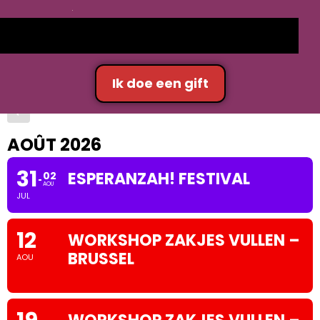
ateliers et
évènements
Ik doe een gift
AOÛT 2026
31
ESPERANZAH! FESTIVAL
02
AOU
JUL
12
WORKSHOP ZAKJES VULLEN –
BRUSSEL
AOU