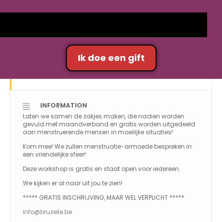
JUILLET 2026
28
NAAIWORKSHOP: ZAKJES -
Ik doe een gift
BRUSSEL
JUL
INFORMATION
Laten we samen de zakjes maken, die nadien worden
gevuld met maandverband en gratis worden uitgedeeld
aan menstruerende mensen in moeilijke situaties!
Kom mee! We zullen menstruatie-armoede bespreken in
een vriendelijke sfeer!
Deze workshop is gratis en staat open voor iedereen.
We kijken er al naar uit jou te zien!
***** GRATIS INSCHRIJVING, MAAR WEL VERPLICHT *****
info@bruzelle.be