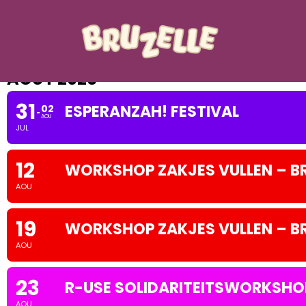
AOÛT 2026
31
ESPERANZAH! FESTIVAL
02
AOU
JUL
12
WORKSHOP ZAKJES VULLEN – B
AOU
19
WORKSHOP ZAKJES VULLEN – B
AOU
23
R-USE SOLIDARITEITSWORKSHOP
AOU