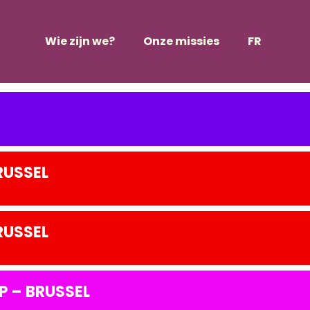
agenda
Wie zijn we?
Onze missies
FR
RUSSEL
RUSSEL
 – BRUSSEL