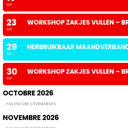
SEP
23
WORKSHOP ZAKJES VULLEN – B
SEP
29
HERBRUIKBAAR MAANDVERBAND 
SEP
30
WORKSHOP ZAKJES VULLEN – B
SEP
OCTOBRE 2026
PAS ENCORE D'ÉVÈNEMENTS
NOVEMBRE 2026