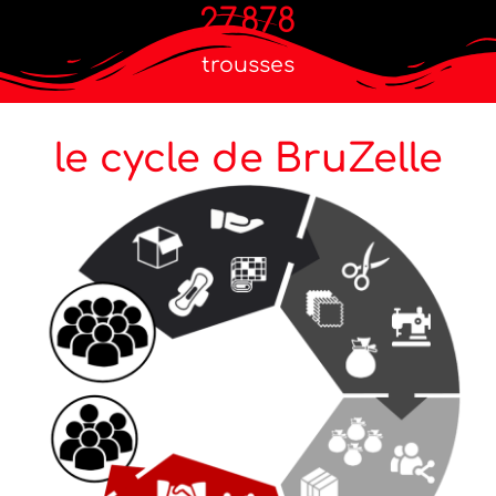
27.878
trousses
le cycle de BruZelle