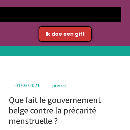
Accueil
presse
Vous êtes ici :
Ik doe een gift
Que fait le gouvernement belge contre la précarité menstruelle ?
Previous
Next
01/03/2021
presse
Que fait le gouvernement
belge contre la précarité
menstruelle ?